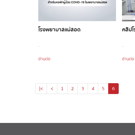
โรงพยาบาลแม่สอด
คลิป
..
..
อ่านต่อ
อ่านต่อ
|<
<
1
2
3
4
5
6