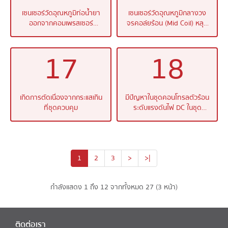
เซนเซอร์วัดอุณหภูมิท่อน้ำยา
เซนเซอร์วัดอุณหภูมิกลางวง
ออกจากคอมเพรสเซอร์
จรคอล์ยร้อน (Mid Coil) หลุด
(Discharge) หลุดหรือขาด
หรือขาด
17
18
เกิดการตัดเนื่องจากกระแสเกิน
มีปัญหาในชุดคอนโทรลตัวร้อน
ที่ชุดควบคุม
ระดับแรงดันไฟ DC ในชุด
คอนโทรลผิดปกติ
1
2
3
>
>|
กำลังแสดง 1 ถึง 12 จากทั้งหมด 27 (3 หน้า)
ติดต่อเรา