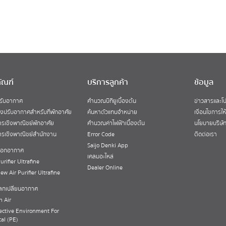
ัณฑ์
บริการลูกค้า
ข้อมูล
ปรับอากาศ
คำนวณบีทียูเบื้องต้น
ข่าวสารและโป
่องปรับอากาศสำหรับที่พักอาศัย
ค้นหาตัวแทนจำหน่าย
เงื่อนไขการให
รเชิงพาณิชย์พักอาศัย
คำนวณค่าไฟฟ้าเบื้องต้น
นโยบายบริษั
รเชิงพาณิชย์สำนักงาน
Error Code
ติดต่อเรา
Saijo Denki App
งฟอกอากาศ
เคลมอะไหล่
urifier Ultrafine
Dealer Online
New Air Purifier Ultrafine
แลกเปลี่ยนอากาศ
h Air
ective Environment For
al (PE)